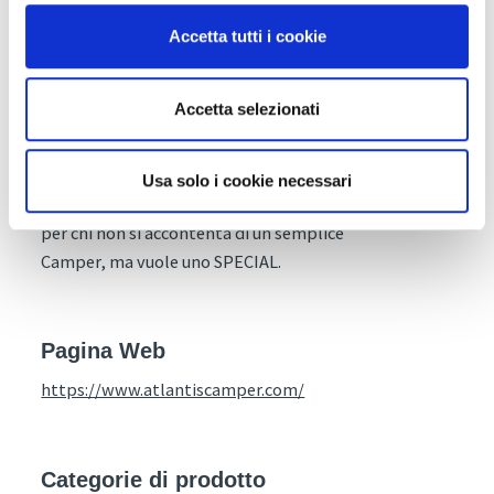
la massima efficienza. In particolare, la nuova
dinette face-to-face genera ampi spazi in
Accetta tutti i cookie
particolare nella zona giorno, ideali per
l’abitabilità del mezzo, mentre la zona notte
Accetta selezionati
è caratterizzata dal letto basculante elettrico.
È possibile compiere numerose scelte di stile e
dedicare alcuni vani ad accessori con grande
Usa solo i cookie necessari
flessibilità nella progettazione. Un Camper
per chi non si accontenta di un semplice
Camper, ma vuole uno SPECIAL.
Pagina Web
https://www.atlantiscamper.com/
Categorie di prodotto