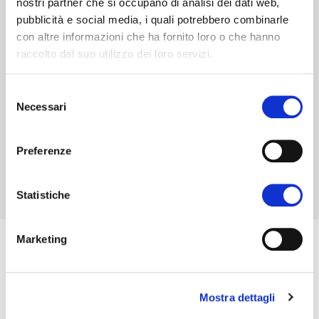
nostri partner che si occupano di analisi dei dati web,
pubblicità e social media, i quali potrebbero combinarle
con altre informazioni che ha fornito loro o che hanno
raccolto dal suo utilizzo dei loro servizi.
Selezione
Necessari
del
consenso
Preferenze
Statistiche
Descrizione prodotto
Marketing
Atlantis SPECIAL 645 coniuga tutte le
caratteristiche di un camper semintegrale
Mostra dettagli
tradizionale con le più avanzate tecnologie e