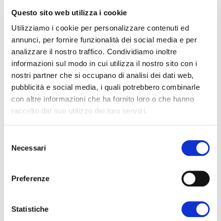
Campi da pallamano
Questo sito web utilizza i cookie
7.8
Utilizziamo i cookie per personalizzare contenuti ed
annunci, per fornire funzionalità dei social media e per
analizzare il nostro traffico. Condividiamo inoltre
Campi da Tennis
informazioni sul modo in cui utilizza il nostro sito con i
100
nostri partner che si occupano di analisi dei dati web,
pubblicità e social media, i quali potrebbero combinarle
con altre informazioni che ha fornito loro o che hanno
Tiny Houses
raccolto dal suo utilizzo dei loro servizi.
Selezione
Necessari
del
consenso
Preferenze
Statistiche