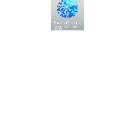
Fiera Bolzano Spa
Piazza Fiera 1 —
39100 Bolzano BZ
Tel.
+39 0471 516000
Fax.
+39 0471 516111
info@fieramesse.com
fieramesse.bz@pec.it
Dichiarazione di Accessibilità