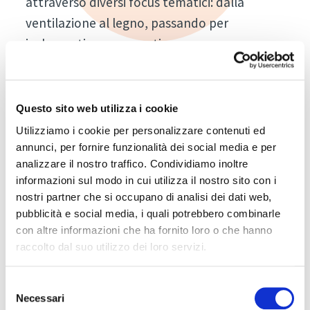
attraverso diversi focus tematici: dalla
ventilazione al legno, passando per
isolamenti e serramenti.
Con BetheGAP, Klimahouse Lombardia si fa
portavoce di un messaggio importante:
Questo sito web utilizza i cookie
l’orientamento dell’ambiente costruito
verso una maggiore sostenibilità ed
Utilizziamo i cookie per personalizzare contenuti ed
annunci, per fornire funzionalità dei social media e per
efficienza deve prima di tutto basarsi su una
analizzare il nostro traffico. Condividiamo inoltre
corretta gestione del personale delle
informazioni sul modo in cui utilizza il nostro sito con i
imprese, che richiede formazione e
nostri partner che si occupano di analisi dei dati web,
aggiornamenti, per un rilancio dell’edilizia in
pubblicità e social media, i quali potrebbero combinarle
con altre informazioni che ha fornito loro o che hanno
chiave 7D.
raccolto dal suo utilizzo dei loro servizi.
Partendo dai risultati di una ricerca
effettuata da alcuni economisti
Selezione
Necessari
dell’Università dell’Insubria nell’ambito del
del