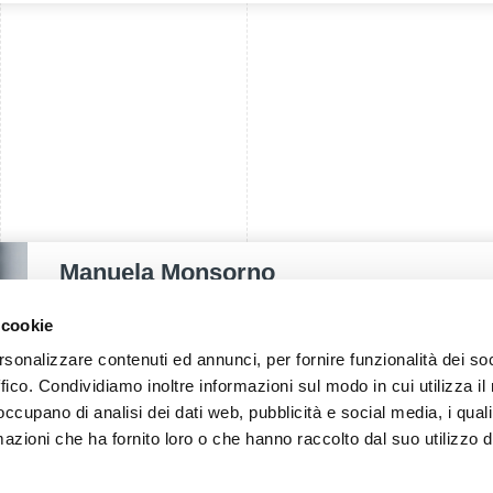
Manuela Monsorno
PUBLIC RELATIONS - IT
 cookie
rsonalizzare contenuti ed annunci, per fornire funzionalità dei so
T.
+39 0471 516092
ffico. Condividiamo inoltre informazioni sul modo in cui utilizza il 
E.
manuela.monsorno@fieramesse.com
 occupano di analisi dei dati web, pubblicità e social media, i qual
azioni che ha fornito loro o che hanno raccolto dal suo utilizzo d