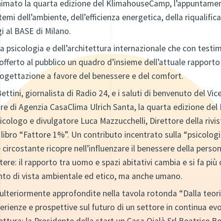
 animato la quarta edizione del KlimahouseCamp, l’appuntam
emi dell’ambiente, dell’efficienza energetica, della riqualific
i al BASE di Milano.
a psicologia e dell’architettura internazionale che con testi
fferto al pubblico un quadro d’insieme dell’attuale rapporto
ogettazione a favore del benessere e del comfort.
ttini, giornalista di Radio 24, e i saluti di benvenuto del Vi
tore di Agenzia CasaClima Ulrich Santa, la quarta edizione d
sicologo e divulgatore Luca Mazzucchelli, Direttore della rivi
bro “Fattore 1%”. Un contributo incentrato sulla “psicologia
circostante ricopre nell’influenzare il benessere della person
ttere: il rapporto tra uomo e spazi abitativi cambia e si fa più
unto di vista ambientale ed etico, ma anche umano.
lteriormente approfondite nella tavola rotonda “Dalla teoria
perienze e prospettive sul futuro di un settore in continua ev