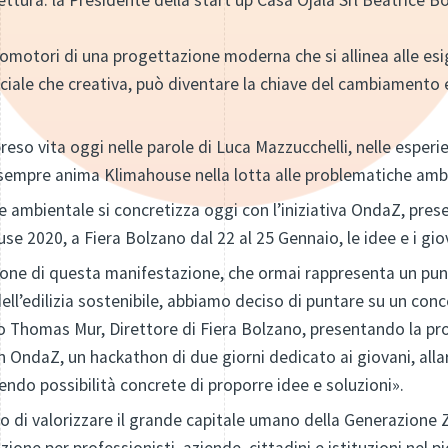
ettura: la Presidente della start up Casa Ojalà Srl Beatrice B
 promotori di una progettazione moderna che si allinea alle 
ale che creativa, può diventare la chiave del cambiamento e 
reso vita oggi nelle parole di Luca Mazzucchelli, nelle esperi
 sempre anima Klimahouse nella lotta alle problematiche ambi
te ambientale si concretizza oggi con l’iniziativa OndaZ, pre
e 2020, a Fiera Bolzano dal 22 al 25 Gennaio, le idee e i gio
ione di questa manifestazione, che ormai rappresenta un punt
ell’edilizia sostenibile, abbiamo deciso di puntare su un conc
to Thomas Mur, Direttore di Fiera Bolzano, presentando la pr
 OndaZ, un hackathon di due giorni dedicato ai giovani, alla
endo possibilità concrete di proporre idee e soluzioni».
ello di valorizzare il grande capitale umano della Generazione