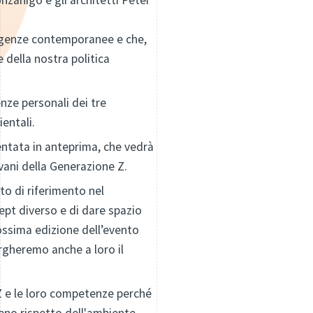
onzanigo e gli architetti Peter
esigenze contemporanee e che,
della nostra politica
enze personali dei tre
entali.
sentata in anteprima, che vedrà
vani della Generazione Z.
o di riferimento nel
ept diverso e di dare spazio
ossima edizione dell’evento
rgheremo anche a loro il
 Z e le loro competenze perché