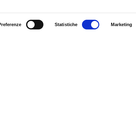
DE
IT
EN
Preferenze
Statistiche
Marketing
Fiera Bolzano
Spa
Piazza Fiera 1 —
nostri eventi, ricevi
39100 Bolzano BZ
! Naturalmente senza alcun
Tel.
+39 0471 516000
Fax.
+39 0471 516111
info@fieramesse.com
fieramesse.bz@pec.it
Dichiarazione di
Accessibilità
UBM70N | Registro Imprese Bolzano nr. 00098110216 | Capitale Sociale interamente versato 24.050.00