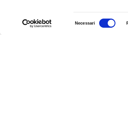
Selezione
Necessari
del
consenso
Newsletter
Rimani sempre aggiornata*o sui 
informazioni utili in anteprima
costo.
Iscriviti alla Newsletter
P.IVA 00098110216 | Codice destinatario SDI: S