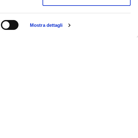
Mostra dettagli
Contatti
Chi siamo
0 |
Impressum
|
Privacy Policy
/
Imposta cookie