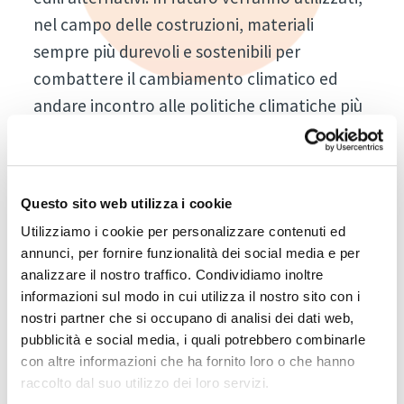
nel campo delle costruzioni, materiali
sempre più durevoli e sostenibili per
combattere il cambiamento climatico ed
andare incontro alle politiche climatiche più
severe. La startup Paleodomous lavora
proprio in quest’ambito offrendo soluzioni
che riducono l’impatto ambientale. Il
Questo sito web utilizza i cookie
secondo trend del futuro riguarda l’uso della
Utilizziamo i cookie per personalizzare contenuti ed
stampa 3D nelle costruzioni. Secondo vari
annunci, per fornire funzionalità dei social media e per
studi, tra il 20 ed il 30% del materiale edile
analizzare il nostro traffico. Condividiamo inoltre
viene scartato: oltre ad essere un onere
informazioni sul modo in cui utilizza il nostro sito con i
nostri partner che si occupano di analisi dei dati web,
economico per l’azienda è un grosso
pubblicità e social media, i quali potrebbero combinarle
problema per l’ambiente. La stampa 3D,
con altre informazioni che ha fornito loro o che hanno
tendenza in rapida crescita, mira a
raccolto dal suo utilizzo dei loro servizi.
minimizzare gli sprechi creando soluzioni su