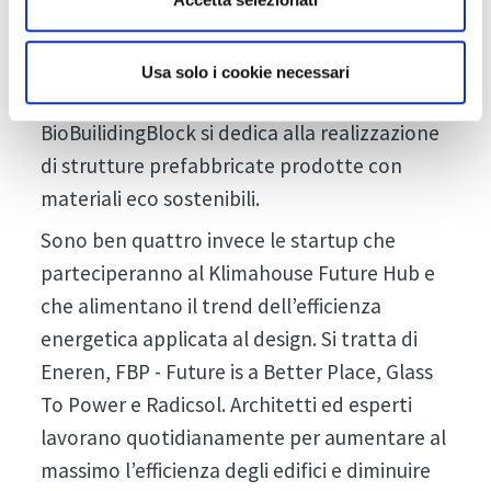
da riciclare e soprattutto da ristrutturare
con il minimo di risorse ed energia ed è per
questo che le unità sono adatte ad uffici,
Usa solo i cookie necessari
ospedali ed hotel. La startup
BioBuilidingBlock si dedica alla realizzazione
di strutture prefabbricate prodotte con
materiali eco sostenibili.
Sono ben quattro invece le startup che
parteciperanno al Klimahouse Future Hub e
che alimentano il trend dell’efficienza
energetica applicata al design. Si tratta di
Eneren, FBP - Future is a Better Place, Glass
To Power e Radicsol. Architetti ed esperti
lavorano quotidianamente per aumentare al
massimo l’efficienza degli edifici e diminuire