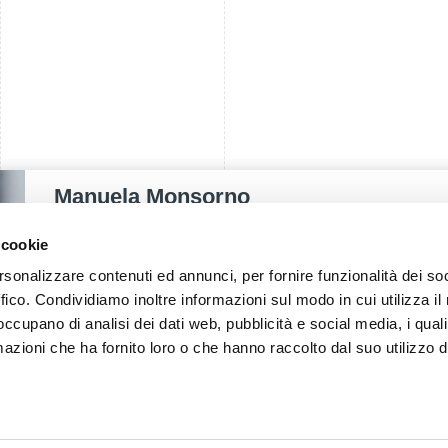
Manuela Monsorno
PUBLIC RELATIONS - IT
 cookie
rsonalizzare contenuti ed annunci, per fornire funzionalità dei so
T.
+39 0471 516092
ffico. Condividiamo inoltre informazioni sul modo in cui utilizza il 
E.
manuela.monsorno@fieramesse.com
 occupano di analisi dei dati web, pubblicità e social media, i qual
azioni che ha fornito loro o che hanno raccolto dal suo utilizzo d
DE
IT