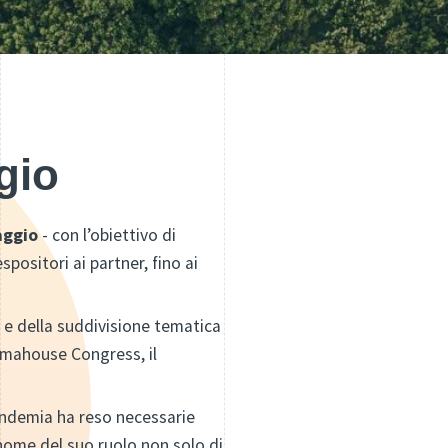
gio
aggio
- con l’obiettivo di
spositori ai partner, fino ai
a e della suddivisione tematica
limahouse Congress, il
pandemia ha reso necessarie
 nome del suo ruolo non solo di