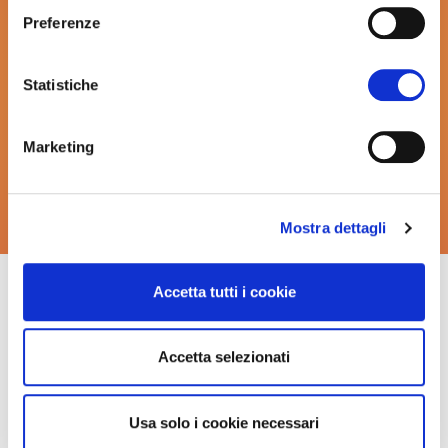
Tagung teilnehmen?
Preferenze
Die Teilnahme ist kostenlos, die Anmeldung
erforderlich. Melden Sie sich sofort an: Die
Statistiche
Zugangsdaten für die Teilnahme werden
Ihnen nach Anmeldung per E-Mail zugesandt.
Marketing
Jetzt anmelden
Mostra dettagli
Accetta tutti i cookie
Accetta selezionati
Download des vollständigen
Usa solo i cookie necessari
Programms