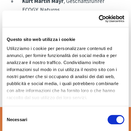
Kurt Martin Mayr
, Geschäftsführer
ECOGY, Naturns
Massimo Minighini
, Verantwortlicher
Business & Product Development,
Neogy GmbH
Questo sito web utilizza i cookie
Utilizziamo i cookie per personalizzare contenuti ed
Silvia Winkler
, Mitarbeiterin der HGV-
annunci, per fornire funzionalità dei social media e per
Rechtsabteilung
analizzare il nostro traffico. Condividiamo inoltre
informazioni sul modo in cui utilizza il nostro sito con i
In lingua tedesca
nostri partner che si occupano di analisi dei dati web,
pubblicità e social media, i quali potrebbero combinarle
con altre informazioni che ha fornito loro o che hanno
raccolto dal suo utilizzo dei loro servizi.
Selezione
Möchten Sie an der
Necessari
del
consenso