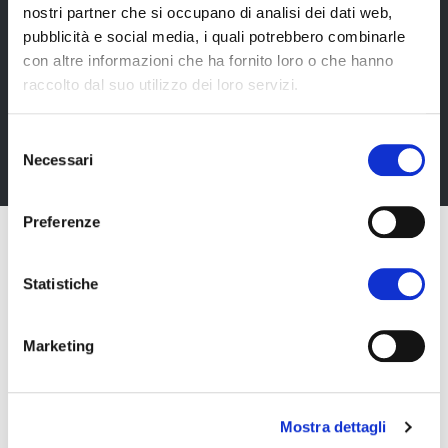
nostri partner che si occupano di analisi dei dati web,
Newsletter
pubblicità e social media, i quali potrebbero combinarle
Rimani sempre aggiornata*o sui nostri eventi, ricevi
con altre informazioni che ha fornito loro o che hanno
informazioni utili in anteprima! Naturalmente senza
raccolto dal suo utilizzo dei loro servizi.
alcun costo.
Selezione
Iscriviti alla Newsletter
Necessari
del
consenso
Preferenze
Statistiche
Marketing
Mostra dettagli