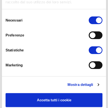
raccolto dal suo utilizzo dei loro servizi.
progetto
EnTRAINER
Selezione
Necessari
del
consenso
15:45
Preferenze
Progetto Europeo
LUB/EURAC
Statistiche
CRiStAll
: Strategie resilienti al
cambiamento climatico,
Marketing
sviluppate tramite una
modellazione energetica urbana
basata su archetipi edilizi
Mostra dettagli
Accetta tutti i cookie