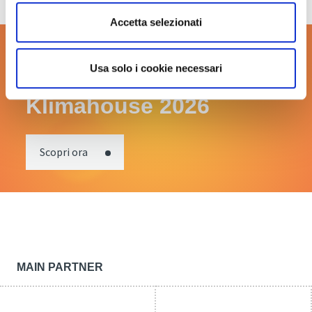
Accetta selezionati
Scopri tutti gli eventi in
Usa solo i cookie necessari
programma a
Klimahouse 2026
Scopri ora
MAIN PARTNER