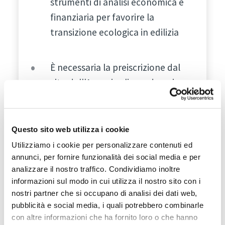
strumenti di analisi economica e
finanziaria per favorire la
transizione ecologica in edilizia
È necessaria la preiscrizione dal
sito dell'Agenzia cliccando qui
.
Questo sito web utilizza i cookie
15:15
Utilizziamo i cookie per personalizzare contenuti ed
Progetto Europeo con
annunci, per fornire funzionalità dei social media e per
CasaClima
analizzare il nostro traffico. Condividiamo inoltre
informazioni sul modo in cui utilizza il nostro sito con i
Efficienza energetica e
nostri partner che si occupano di analisi dei dati web,
decarbonizzazione del settore
pubblicità e social media, i quali potrebbero combinarle
con altre informazioni che ha fornito loro o che hanno
industriale: obiettivi raggiunti dal