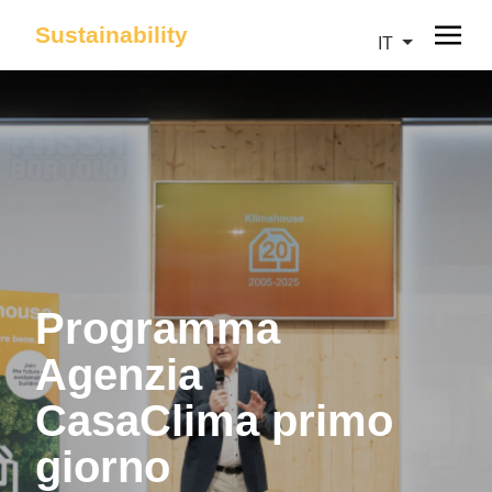
Sustainability
IT
Programma
Agenzia
CasaClima primo
giorno