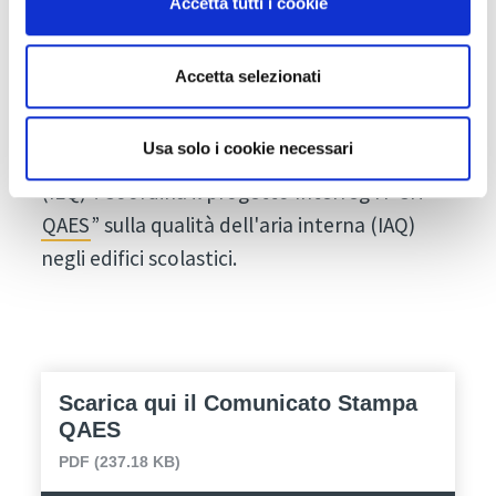
Accetta tutti i cookie
IPMA®. Professionista accreditato LEED®,
Living Future e WELL. Dal 2009 collabora con
Accetta selezionati
IDM Südtirol-Alto Adige
, dove ha condotto
nel periodo 2013-2019 un gruppo di lavoro
Usa solo i cookie necessari
sulla "Qualità ambientale interna
(IEQ)". Coordina il progetto Interreg IT-CH “
QAES
” sulla qualità dell'aria interna (IAQ)
negli edifici scolastici.
Scarica qui il Comunicato Stampa
QAES
PDF (237.18 KB)