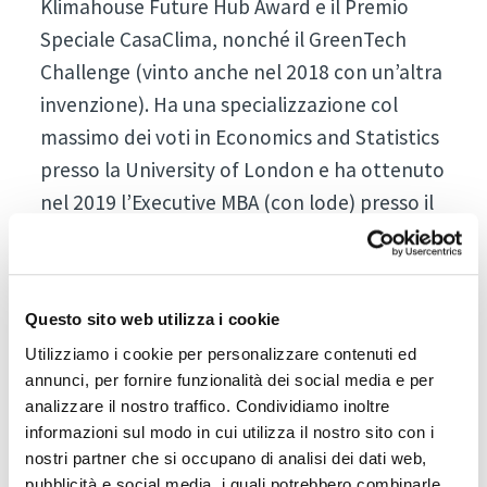
Klimahouse Future Hub Award e il Premio
Speciale CasaClima, nonché il GreenTech
Challenge (vinto anche nel 2018 con un’altra
invenzione). Ha una specializzazione col
massimo dei voti in Economics and Statistics
presso la University of London e ha ottenuto
nel 2019 l’Executive MBA (con lode) presso il
MIP Politecnico di Milano.
Andrea Rosetti
Fondatore di
NEO
, start-up che si occupa di
Questo sito web utilizza i cookie
scouting e trasferimento tecnologico nel
Utilizziamo i cookie per personalizzare contenuti ed
settore IAQ e che tratta marchi
annunci, per fornire funzionalità dei social media e per
analizzare il nostro traffico. Condividiamo inoltre
come Aircare,
informazioni sul modo in cui utilizza il nostro sito con i
Genano, TheBreath, Vitesy, Delphin e
nostri partner che si occupano di analisi dei dati web,
brevetti in ambito UV-A. Laureato in
pubblicità e social media, i quali potrebbero combinarle