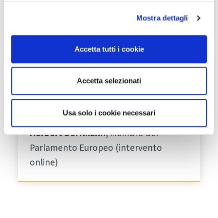
Mostra dettagli
11:45
Accetta tutti i cookie
Le prospettive del Nuovo
Bauhaus Europeo alla luce
Accetta selezionati
del New Green Deal
Usa solo i cookie necessari
Vesna Caminades
a colloquio con
Herbert
Dorfmann
, Membro del
Parlamento Europeo (intervento
online)