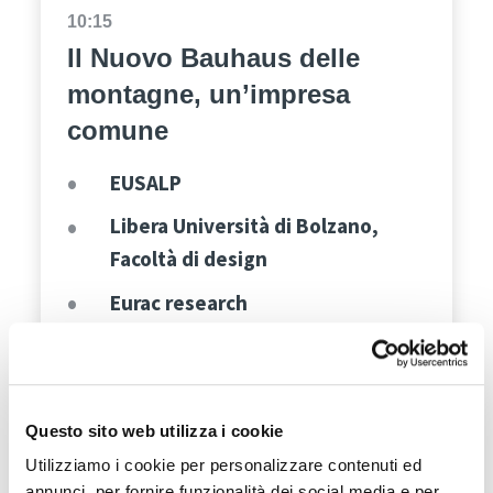
10:15
Il Nuovo Bauhaus delle
montagne, un’impresa
comune
EUSALP
Libera Università di Bolzano,
Facoltà di design
Eurac
research
Agenzia CasaClima
Ufficio Europa della Provincia
Autonoma di Bolzano
Questo sito web utilizza i cookie
Utilizziamo i cookie per personalizzare contenuti ed
Con: Alexandra Troi, Secil Ugur Yavuz,
annunci, per fornire funzionalità dei social media e per