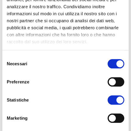
Elisa Ravazzoli, Ulrich Santa, Kris Krois,
analizzare il nostro traffico. Condividiamo inoltre
Giorgio Camuffo, Aart Van Bezoojien
informazioni sul modo in cui utilizza il nostro sito con i
nostri partner che si occupano di analisi dei dati web,
pubblicità e social media, i quali potrebbero combinarle
con altre informazioni che ha fornito loro o che hanno
11:30
raccolto dal suo utilizzo dei loro servizi.
Il Nuovo Bauhaus in Europa
Selezione
Erminia Sciacchitano
, Ministero
Necessari
del
della Cultura, Punto di contatto
consenso
nazionale Italia
Preferenze
Matteo Mazzolini
, APE – Friuli
Venezia Giulia
Statistiche
Marko Zlon
oga
, REGEA – Zagabria
Marketing
(Croazia), Contatto nazionale
Bauhaus