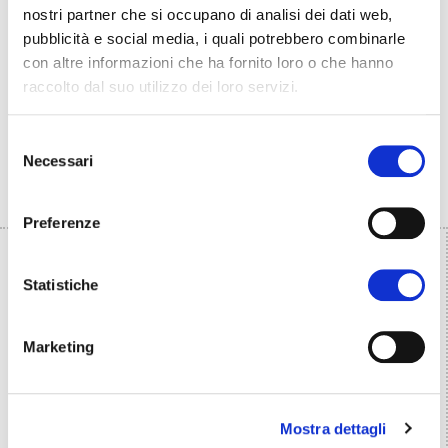
PDF (298.2 KB)
nostri partner che si occupano di analisi dei dati web,
pubblicità e social media, i quali potrebbero combinarle
DOWNLOAD
con altre informazioni che ha fornito loro o che hanno
raccolto dal suo utilizzo dei loro servizi.
Selezione
Necessari
del
consenso
PARTNER
Preferenze
Statistiche
Marketing
Mostra dettagli