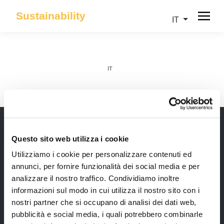
Sustainability
IT
IT
Questo sito web utilizza i cookie
Newsletter
Utilizziamo i cookie per personalizzare contenuti ed
annunci, per fornire funzionalità dei social media e per
Rimani sempre aggiornata*o sui nostri eventi, ricevi
analizzare il nostro traffico. Condividiamo inoltre
informazioni utili in anteprima! Naturalmente senza
informazioni sul modo in cui utilizza il nostro sito con i
alcun costo.
nostri partner che si occupano di analisi dei dati web,
pubblicità e social media, i quali potrebbero combinarle
Iscriviti alla Newsletter