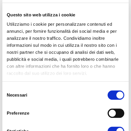
Per mettere a disposizione di chi non è
riuscito a partecipare abbiamo pubblicato
Questo sito web utilizza i cookie
una bella parte dei contenuti presentati al
Utilizziamo i cookie per personalizzare contenuti ed
annunci, per fornire funzionalità dei social media e per
Summit. Cliccando sul bottone sottostante
analizzare il nostro traffico. Condividiamo inoltre
trovi quindi il report completo dei dati
informazioni sul modo in cui utilizza il nostro sito con i
2019/2020, interviste e approfondimenti
nostri partner che si occupano di analisi dei dati web,
sulle nuove normative ISO,
pubblicità e social media, i quali potrebbero combinarle
con altre informazioni che ha fornito loro o che hanno
sulla responsabilità legale dei noleggiatori, la
raccolto dal suo utilizzo dei loro servizi.
formazione, così come i vantaggi
dell'associarsi e del fare squadra.
Selezione
Necessari
Ti invitiamo a scoprire tutte le interviste e
del
consenso
approfondimenti, e ci vediamo al prossimo
appuntamento di Prowinter Digital!
Preferenze