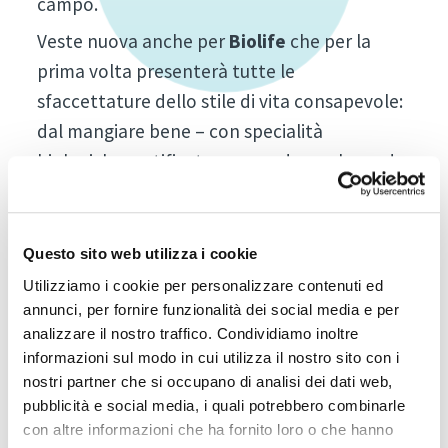
campo.
Veste nuova anche per
Biolife
che per la
prima volta presenterà tutte le
sfaccettature dello stile di vita consapevole:
dal mangiare bene – con specialità
biologiche certificate, passando per la moda
e l’arredamento sostenibili, fino ai cosmetici
eco-bio e al no-profit, così importante per
l’Alto Adige. Ritorna infatti per la sesta
Questo sito web utilizza i cookie
edizione la Fiera del volontariato, con il
Utilizziamo i cookie per personalizzare contenuti ed
motto “Io, tu, noi. Insieme per il bene!”.
annunci, per fornire funzionalità dei social media e per
analizzare il nostro traffico. Condividiamo inoltre
L’autunno fieristico si concluderà poi con la
informazioni sul modo in cui utilizza il nostro sito con i
fiera agricola dell’arco alpino: al centro di
nostri partner che si occupano di analisi dei dati web,
pubblicità e social media, i quali potrebbero combinarle
Agrialp
2021 la tematica della vendita
con altre informazioni che ha fornito loro o che hanno
diretta, con una giornata interamente