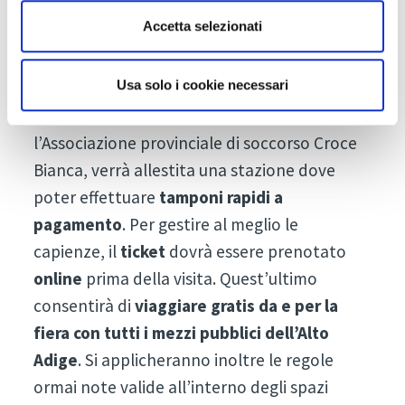
per una visita sicura in fiera”, spiega il
Direttore Thomas Mur.
Accetta selezionati
Per accedere al quartiere fieristico sarà
Usa solo i cookie necessari
necessario esibire un
Green Pass
valido. In
collaborazione con l’Azienda Sanitaria e
l’Associazione provinciale di soccorso Croce
Bianca, verrà allestita una stazione dove
poter effettuare
tamponi rapidi a
pagamento
. Per gestire al meglio le
capienze, il
ticket
dovrà essere prenotato
online
prima della visita. Quest’ultimo
consentirà di
viaggiare gratis da e per la
fiera con tutti i mezzi pubblici dell’Alto
Adige
. Si applicheranno inoltre le regole
ormai note valide all’interno degli spazi