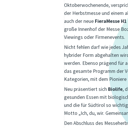
Oktoberwochenende, verspricht
der Herbstmesse und einem ab
auch der neue
FieraMesse H1
große Innenhof der Messe Boz
Viewings oder Firmenevents.
Nicht fehlen darf wie jedes Ja
hybrider Form abgehalten wird:
werden. Ebenso prägend für a
das gesamte Programm der Ve
Kategorien, mit dem Pioniere 
Neu präsentiert sich
Biolife
, 
gesunden Essen mit biologisch
und die für Südtirol so wicht
Motto „Ich, du, wir. Gemeinsa
Den Abschluss des Messeherbst