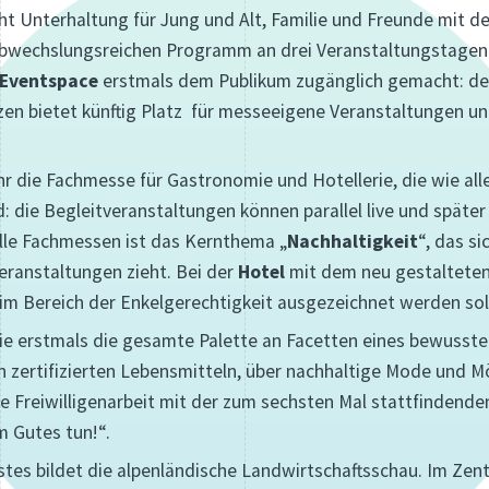
 Unterhaltung für Jung und Alt, Familie und Freunde mit de
wechslungsreichen Programm an drei Veranstaltungstagen. 
 Eventspace
erstmals dem Publikum zugänglich gemacht: de
en bietet künftig Platz für messeeigene Veranstaltungen un
hr die Fachmesse für Gastronomie und Hotellerie, die wie all
 die Begleitveranstaltungen können parallel live und später 
lle Fachmessen ist das Kernthema „
Nachhaltigkeit
“, das s
ranstaltungen zieht. Bei der
Hotel
mit dem neu gestalteten 
im Bereich der Enkelgerechtigkeit ausgezeichnet werden sol
die erstmals die gesamte Palette an Facetten eines bewusste
 zertifizierten Lebensmitteln, über nachhaltige Mode und Mö
ige Freiwilligenarbeit mit der zum sechsten Mal stattfindend
m Gutes tun!“.
es bildet die alpenländische Landwirtschaftsschau. Im Zent