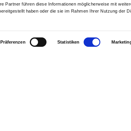
re Partner führen diese Informationen möglicherweise mit weite
ereitgestellt haben oder die sie im Rahmen Ihrer Nutzung der D
DE
IT
Präferenzen
Statistiken
Marketin
Messe Bozen AG
Messeplatz 1 —
39100 Bozen BZ
er up-to-date, erhalte im
Tel.
+39 0471 516000
 Natürlich kostenlos.
Fax.
+39 0471 516111
info@fieramesse.com
fieramesse.bz@pec.it
Accessibility Statement