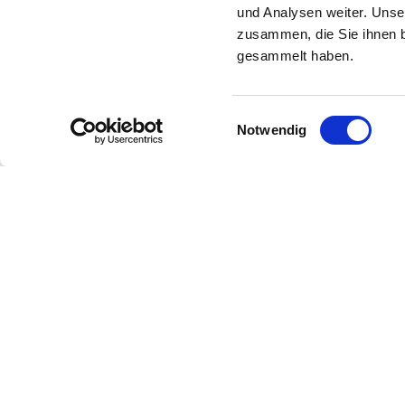
und Analysen weiter. Unse
zusammen, die Sie ihnen b
gesammelt haben.
Einwilligungsauswahl
Notwendig
Newsletter
Bleibe über unsere Events imm
Voraus nützliche Informationen!
Newsletter abonnieren