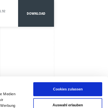
1.92
DOWNLOAD
Cookies zulassen
le Medien
ir
Auswahl erlauben
, Werbung