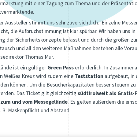
ermarktung mit einer Tagung zum Thema und der Präsentatio
ktvermarktende.
er Aussteller stimmt uns sehr zuversichtlich. Einzelne Messe
cht, die Aufbruchstimmung ist klar spürbar. Wir haben uns i
ng der Sicherheitskonzepte befasst und durch die großen z
stausch und all den weiteren Maßnahmen bestehen alle Vorau
ssedirektor Thomas Mur.
nde ist ein gültiger
Green Pass
erforderlich. In Zusammena
n Weißes Kreuz wird zudem eine
Teststation
aufgebaut, in 
rden können. Um die Besucherkapazitäten besser steuern z
rden. Das Ticket gilt gleichzeitig
südtirolweit als Gratis-
l zum und vom Messegelände
. Es gelten außerdem die eins
 B. Maskenpflicht und Abstand.