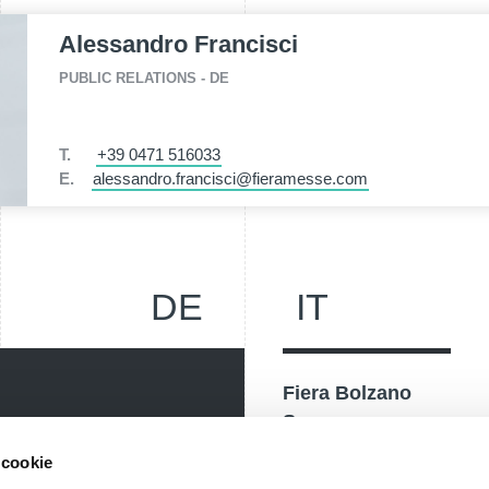
Alessandro Francisci
PUBLIC RELATIONS - DE
T.
+39 0471 516033
E.
alessandro.francisci@fieramesse.com
DE
IT
Fiera Bolzano
Spa
Piazza Fiera 1 —
 cookie
nostri eventi, ricevi
39100 Bolzano BZ