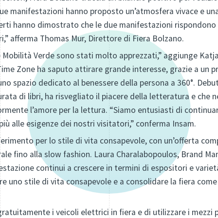
 due manifestazioni hanno proposto un’atmosfera vivace e una
offerti hanno dimostrato che le due manifestazioni rispondono 
ori,” afferma Thomas Mur, Direttore di Fiera Bolzano.
 e Mobilità Verde sono stati molto apprezzati,” aggiunge Kat
Time Zone ha saputo attirare grande interesse, grazie a un
 uno spazio dedicato al benessere della persona a 360°. Debu
rata di libri, ha risvegliato il piacere della letteratura e che
ormente l’amore per la lettura. “Siamo entusiasti di continua
più alle esigenze dei nostri visitatori,” conferma Insam.
ferimento per lo stile di vita consapevole, con un’offerta com
rale fino alla slow fashion. Laura Charalabopoulos, Brand Man
stazione continui a crescere in termini di espositori e variet
e uno stile di vita consapevole e a consolidare la fiera com
gratuitamente i veicoli elettrici in fiera e di utilizzare i mezzi