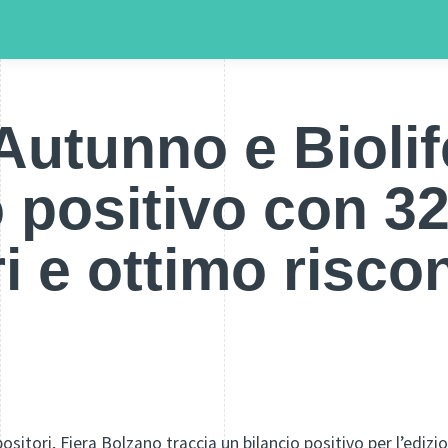
Autunno e Biolif
o positivo con 3
ri e ottimo risco
ositori, Fiera Bolzano traccia un bilancio positivo per l’ediz