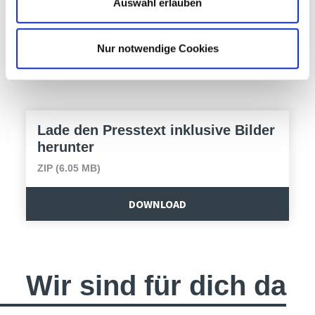
auf die nächste Ausgabe der Herbstmesse
Auswahl erlauben
und Biolife vom 6. bis 9. November 2025.
Nur notwendige Cookies
Lade den Presstext inklusive Bilder
herunter
ZIP (6.05 MB)
DOWNLOAD
Wir sind für dich da