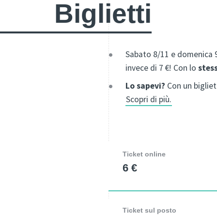
Biglietti
Sabato 8/11 e domenica 9/
invece di 7 €! Con lo
stes
Lo sapevi?
Con un bigliett
Scopri di più.
Ticket online
6 €
Ticket sul posto