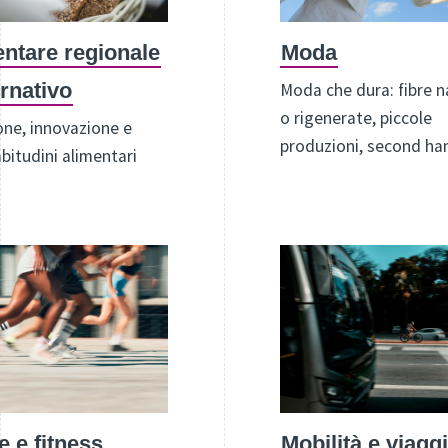
ntare regionale
Moda
ernativo
Moda che dura: fibre n
o rigenerate, piccole
one, innovazione e
produzioni, second ha
bitudini alimentari
e e fitness
Mobilità e viaggi