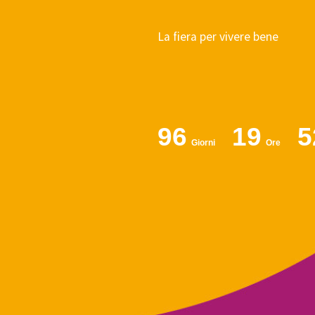
La fiera per vivere bene
96
19
5
Giorni
Ore