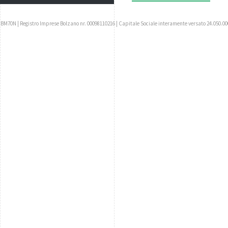
UBM70N | Registro Imprese Bolzano nr. 00098110216 | Capitale Sociale interamente versato 24.050.00