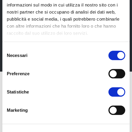
informazioni sul modo in cui utilizza il nostro sito con i
nostri partner che si occupano di analisi dei dati web,
Newsletter
pubblicità e social media, i quali potrebbero combinarle
con altre informazioni che ha fornito loro o che hanno
Rimani sempre aggiornata*o sui nostri eventi, ricevi
raccolto dal suo utilizzo dei loro servizi.
informazioni utili in anteprima! Naturalmente senza
alcun costo.
Selezione
Necessari
Iscriviti alla Newsletter
del
consenso
Preferenze
Statistiche
Marketing