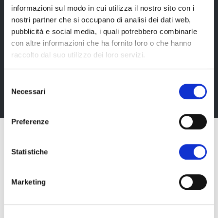
informazioni sul modo in cui utilizza il nostro sito con i
nostri partner che si occupano di analisi dei dati web,
Newsletter
pubblicità e social media, i quali potrebbero combinarle
con altre informazioni che ha fornito loro o che hanno
Rimani sempre aggiornata*o sui nostri eventi, ricevi
raccolto dal suo utilizzo dei loro servizi.
informazioni utili in anteprima! Naturalmente senza
alcun costo.
Selezione
Necessari
Iscriviti alla Newsletter
del
consenso
Preferenze
Statistiche
Marketing