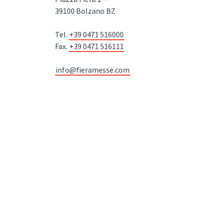
39100 Bolzano BZ
Tel.
+39 0471 516000
Fax.
+39 0471 516111
info@fieramesse.com
fieramesse.bz@pec.it
Dichiarazione di Accessibilità
P.IVA 00098110216 | Codice destinatario SDI: SUBM70N | Registro Imprese
Bolzano nr. 00098110216 | Capitale Sociale interamente versato
24.050.000 |
Impressum
|
Privacy Policy
/
Imposta cookie