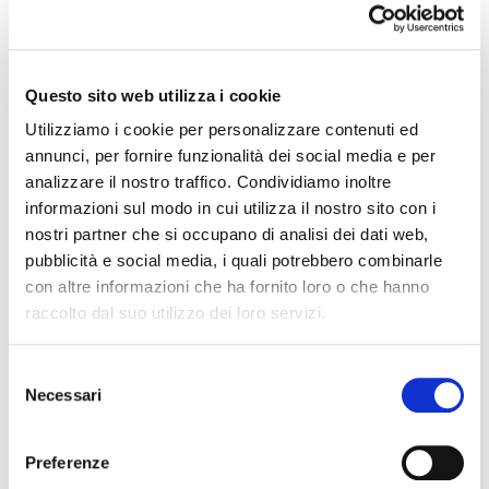
per noi in termini di digitalizzazione e
abbiamo imparato molto. Tuttavia, crediamo
più che mai nel potere degli incontri
Questo sito web utilizza i cookie
personali e con questo importante
Utilizziamo i cookie per personalizzare contenuti ed
investimento vogliamo creare un nuovo e
annunci, per fornire funzionalità dei social media e per
attraente luogo d'incontro", afferma Armin
analizzare il nostro traffico. Condividiamo inoltre
Hilpold, Presidente di Fiera Bolzano.
informazioni sul modo in cui utilizza il nostro sito con i
nostri partner che si occupano di analisi dei dati web,
Il cuore del progetto è una innovativa
pubblicità e social media, i quali potrebbero combinarle
struttura del tetto, costituita da travi
con altre informazioni che ha fornito loro o che hanno
d'acciaio molto sottili e
21 cuscini d'aria
raccolto dal suo utilizzo dei loro servizi.
realizzati con una membrana in ETFE
leggermente stampata
. Grazie al suo peso
Selezione
Necessari
del
ridotto e alle sue proprietà autopulenti, che
consenso
la rendono praticamente esente da
Preferenze
manutenzione, questa pellicola è stata