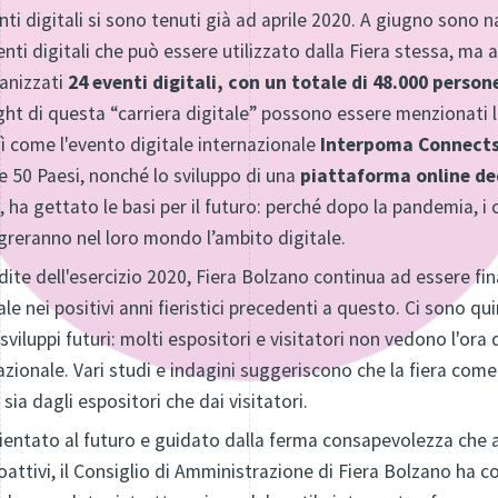
nti digitali si sono tenuti già ad aprile 2020. A giugno sono na
nti digitali che può essere utilizzato dalla Fiera stessa, ma 
anizzati
24 eventi digitali, con un totale di 48.000 person
light di questa “carriera digitale” possono essere menzionati
ì come l'evento digitale internazionale
Interpoma Connect
re 50 Paesi, nonché lo sviluppo di una
piattaforma online ded
 ha gettato le basi per il futuro: perché dopo la pandemia, i 
egreranno nel loro mondo l’ambito digitale.
ite dell'esercizio 2020, Fiera Bolzano continua ad essere fi
e nei positivi anni fieristici precedenti a questo. Ci sono quin
sviluppi futuri: molti espositori e visitatori non vedono l'o
rnazionale. Vari studi e indagini suggeriscono che la fiera co
sia dagli espositori che dai visitatori.
rientato al futuro e guidato dalla ferma consapevolezza che 
roattivi, il Consiglio di Amministrazione di Fiera Bolzano ha 