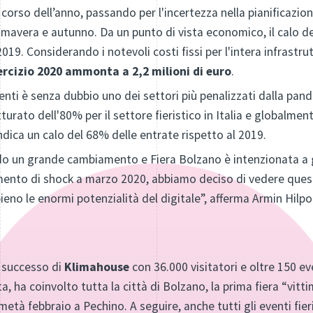
 corso dell’anno, passando per l'incertezza nella pianificazio
mavera e autunno. Da un punto di vista economico, il calo de
2019. Considerando i notevoli costi fissi per l'intera infrastru
ercizio 2020 ammonta a 2,2 milioni di euro
.
venti è senza dubbio uno dei settori più penalizzati dalla pande
turato dell'80% per il settore fieristico in Italia e globalme
 indica un calo del 68% delle entrate rispetto al 2019.
endo un grande cambiamento e Fiera Bolzano è intenzionata a g
nto di shock a marzo 2020, abbiamo deciso di vedere quest
ieno le enormi potenzialità del digitale”, afferma Armin Hilpo
 successo di
Klimahouse
con 36.000 visitatori e oltre 150 e
a, ha coinvolto tutta la città di Bolzano, la prima fiera “vitt
età febbraio a Pechino. A seguire, anche tutti gli eventi fieri