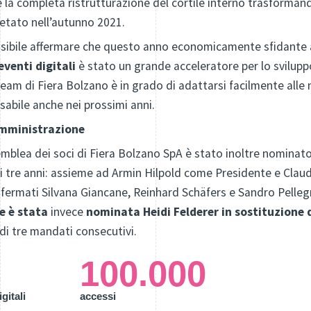
 la completa ristrutturazione del cortile interno trasforman
letato nell’autunno 2021.
ssibile affermare che questo anno economicamente sfidante 
eventi digitali
è stato un grande acceleratore per lo svilup
 team di Fiera Bolzano è in grado di adattarsi facilmente alle
abile anche nei prossimi anni.
Amministrazione
mblea dei soci di Fiera Bolzano SpA è stato inoltre nominato 
i tre anni: assieme ad Armin Hilpold come Presidente e Clau
fermati Silvana Giancane, Reinhard Schäfers e Sandro Pellegr
e è stata
invece
nominata Heidi Felderer in sostituzione 
di tre mandati consecutivi.
4
100.000
igitali
accessi