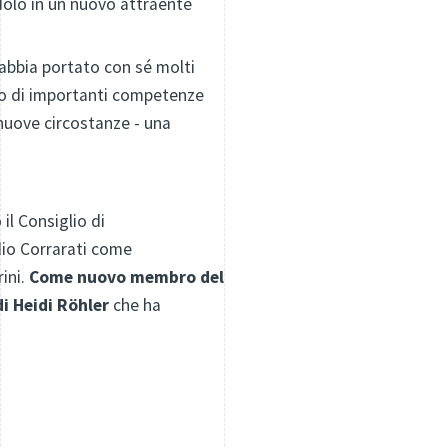
dolo in un nuovo attraente
abbia portato con sé molti
po di importanti competenze
 nuove circostanze - una
il Consiglio di
dio Corrarati come
ini.
Come nuovo membro del
di Heidi Röhler
che ha