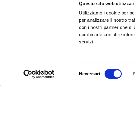
Questo sito web utilizza i
Utilizziamo i cookie per pe
per analizzare il nostro tra
con i nostri partner che si
combinarle con altre inform
servizi.
Selezione
Necessari
del
consenso
Newsletter
Rimani sempre aggiornata*o sui 
informazioni utili in anteprima
costo.
Iscriviti alla Newsletter