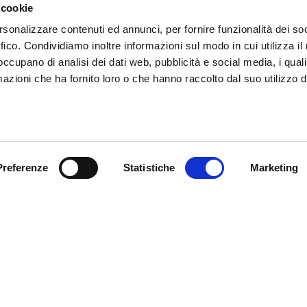
 cookie
rsonalizzare contenuti ed annunci, per fornire funzionalità dei so
T.
+39 0471 516092
ffico. Condividiamo inoltre informazioni sul modo in cui utilizza il 
E.
manuela.monsorno@fieramesse.com
 occupano di analisi dei dati web, pubblicità e social media, i qual
azioni che ha fornito loro o che hanno raccolto dal suo utilizzo d
DE
IT
Preferenze
Statistiche
Marketing
Fiera Bolzano
Spa
Piazza Fiera 1 —
nostri eventi, ricevi
39100 Bolzano BZ
! Naturalmente senza alcun
Tel.
+39 0471 516000
Fax.
+39 0471 516111