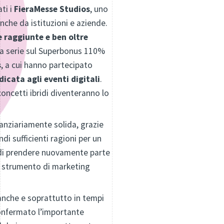
ti i
FieraMesse Studios
, uno
anche da istituzioni e aziende.
e raggiunte e ben oltre
 la serie sul Superbonus 110%
s
, a cui hanno partecipato
icata agli eventi digitali
.
concetti ibridi diventeranno lo
nanziariamente solida, grazie
di sufficienti ragioni per un
ra di prendere nuovamente parte
me strumento di marketing
anche e soprattutto in tempi
confermato l’importante