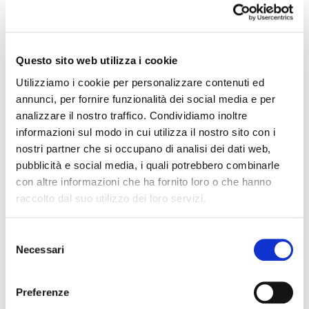
produttivi e commerciali diversi: Prem lo ha
spiegato invitando il pubblico di Interpoma
ad un viaggio di fantasia nel futuro, nel 2023.
Questo sito web utilizza i cookie
Che tipo di produzione e di mercato melicolo
ci saranno per allora?
Utilizziamo i cookie per personalizzare contenuti ed
annunci, per fornire funzionalità dei social media e per
Da una parte esisterà un’enorme produzione
analizzare il nostro traffico. Condividiamo inoltre
convenzionale senza residui sintetici al
informazioni sul modo in cui utilizza il nostro sito con i
nostri partner che si occupano di analisi dei dati web,
raccolto – ma non biologica – sempre più low
pubblicità e social media, i quali potrebbero combinarle
cost grazie ad un forte dumping sociale.
con altre informazioni che ha fornito loro o che hanno
Queste mele saranno disponibili nei
raccolto dal suo utilizzo dei loro servizi.
supermercati in grandi confezioni “no logo”.
Sul versante opposto si sarà sviluppato un
Selezione
Necessari
del
mercato costituito dalle mele bio – che in
consenso
Europa sarà arrivato al 6% del totale – con
Preferenze
un maggior numero di varietà rispetto ad