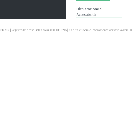
Dichiarazione di
Accessibilità
UBM70N | Registro Imprese Bolzano nr. 00098110216 | Capitale Sociale interamente versato 24.050.00