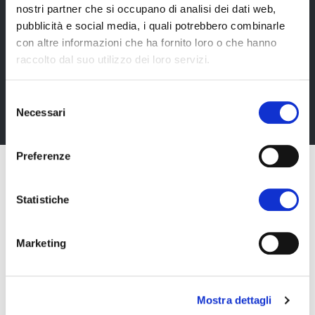
nostri partner che si occupano di analisi dei dati web,
Newsletter
pubblicità e social media, i quali potrebbero combinarle
Rimani sempre aggiornata*o sui nostri eventi, ricevi
con altre informazioni che ha fornito loro o che hanno
informazioni utili in anteprima! Naturalmente senza
raccolto dal suo utilizzo dei loro servizi.
alcun costo.
Selezione
Iscriviti alla Newsletter
Necessari
del
consenso
Preferenze
Statistiche
Marketing
Mostra dettagli