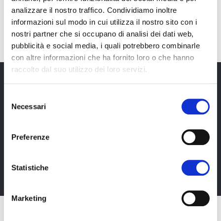
analizzare il nostro traffico. Condividiamo inoltre
EN
informazioni sul modo in cui utilizza il nostro sito con i
nostri partner che si occupano di analisi dei dati web,
pubblicità e social media, i quali potrebbero combinarle
con altre informazioni che ha fornito loro o che hanno
raccolto dal suo utilizzo dei loro servizi.
Selezione
Newsletter
Necessari
del
consenso
Rimani sempre aggiornata*o sui nostri eventi, ricevi
informazioni utili in anteprima! Naturalmente senza
Preferenze
alcun costo.
Statistiche
Iscriviti alla Newsletter
Marketing