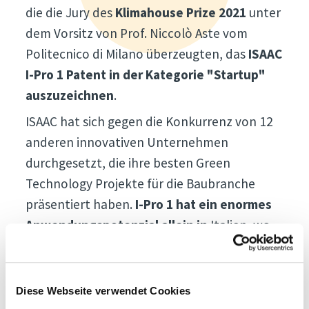
die die Jury des
Klimahouse Prize 2021
unter
dem Vorsitz von Prof. Niccolò Aste vom
Politecnico di Milano überzeugten, das
ISAAC
I-Pro 1 Patent in der Kategorie "Startup"
auszuzeichnen
.
ISAAC hat sich gegen die Konkurrenz von 12
anderen innovativen Unternehmen
durchgesetzt, die ihre besten Green
Technology Projekte für die Baubranche
präsentiert haben.
I-Pro 1 hat ein enormes
Anwendungspotenzial allein in
Italien, wo
24 Millionen Menschen in Gebieten mit
hohem Erdbebenrisiko leben. Ein Patent, das
in den kommenden Jahren
viele Leben
Diese Webseite verwendet Cookies
retten könnte
.