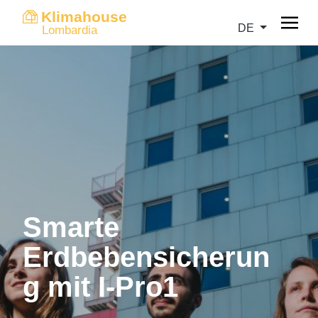
Klimahouse
DE
Lombardia
Smarte
Erdbebensicherun
g mit I-Pro1