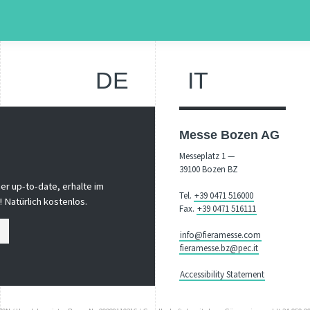
DE
IT
Messe Bozen AG
Messeplatz 1 —
39100 Bozen BZ
er up-to-date, erhalte im
Tel.
+39 0471 516000
 Natürlich kostenlos.
Fax.
+39 0471 516111
info@fieramesse.com
fieramesse.bz@pec.it
Accessibility Statement