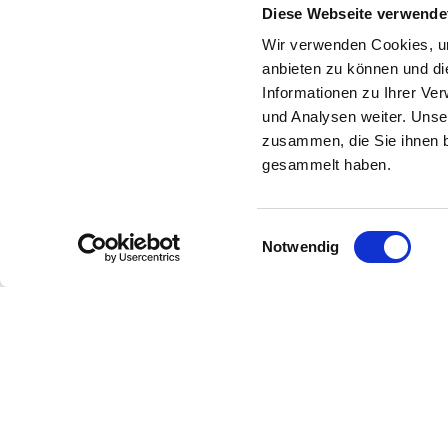
Diese Webseite verwende
Die Messe setzt sich seit Jahren dafür ein, i
Wir verwenden Cookies, um
anbieten zu können und di
Mehr dazu
Informationen zu Ihrer Ve
und Analysen weiter. Unse
zusammen, die Sie ihnen b
gesammelt haben.
Einwilligungsauswahl
Notwendig
Newsletter
Bleibe über unsere Events imm
Voraus nützliche Informationen!