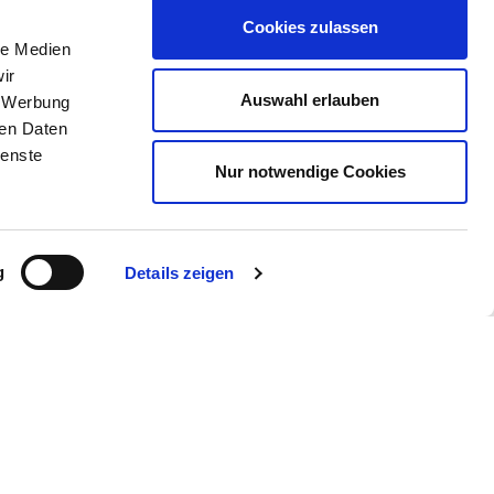
und erfahren Sie mehr.
Cookies zulassen
le Medien
ir
Auswahl erlauben
, Werbung
ren Daten
ienste
Nur notwendige Cookies
g
Details zeigen
Kontakt
Anreise