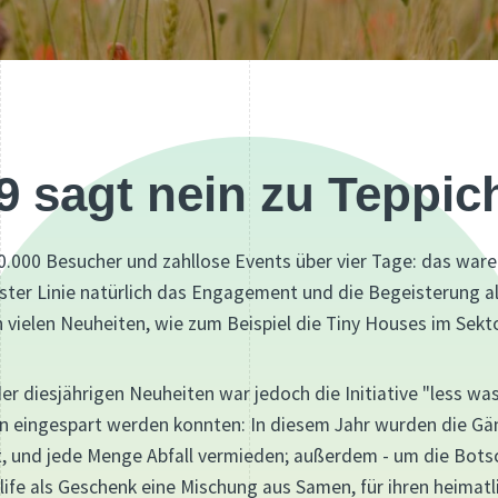
19 sagt nein zu Teppi
 40.000 Besucher und zahllose Events über vier Tage: das war
rster Linie natürlich das Engagement und die Begeisterung a
n vielen Neuheiten, wie zum Beispiel die Tiny Houses im Sekt
e der diesjährigen Neuheiten war jedoch die Initiative "less w
 eingespart werden konnten: In diesem Jahr wurden die Gä
, und jede Menge Abfall vermieden; außerdem - um die Botsc
life als Geschenk eine Mischung aus Samen, für ihren heimatl