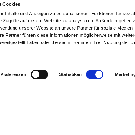
t Cookies
hr Tagesgeschäft nachhaltiger zu gestalten. Klicken Sie unten 
 Inhalte und Anzeigen zu personalisieren, Funktionen für sozia
e Zugriffe auf unsere Website zu analysieren. Außerdem geben w
rwendung unserer Website an unsere Partner für soziale Medien
re Partner führen diese Informationen möglicherweise mit weite
ereitgestellt haben oder die sie im Rahmen Ihrer Nutzung der D
DE
IT
EN
Präferenzen
Statistiken
Marketin
Messe Bozen AG
Messeplatz 1 —
39100 Bozen BZ
er up-to-date, erhalte im
Tel.
+39 0471 516000
 Natürlich kostenlos.
Fax.
+39 0471 516111