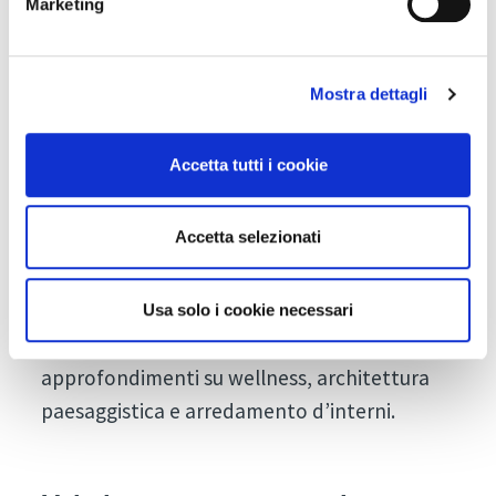
per farti capire che il cambiamento inizia a
Marketing
piccoli passi.
Mostra dettagli
DESIGN
Accetta tutti i cookie
L'architettura sostenibile
nel sistema turismo
Accetta selezionati
Mercoledì 20/10/2021
La strada verso il ClimaHotel e oltre.
Usa solo i cookie necessari
Sostenibilità dall'esterno all'interno,
approfondimenti su wellness, architettura
paesaggistica e arredamento d’interni.