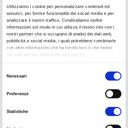
4 giorni, 600 espositori, 220
Utilizziamo i cookie per personalizzare contenuti ed
novità di prodotto e 50 eventi
annunci, per fornire funzionalità dei social media e per
analizzare il nostro traffico. Condividiamo inoltre
sul futuro del turismo
informazioni sul modo in cui utilizza il nostro sito con i
nostri partner che si occupano di analisi dei dati web,
A Hotel 2021 ti aspettano le aziende più
pubblicità e social media, i quali potrebbero combinarle
innovative del settore, oltre a un ricco
con altre informazioni che ha fornito loro o che hanno
programma eventi: All'Hotel Connects
raccolto dal suo utilizzo dei loro servizi.
Stage, ti racconteremo ogni giorno un
aspetto diverso della sostenibilità
Selezione
Necessari
del
alberghiera, dall’innovazione alla
consenso
collaborazione fra albergatori e produttori
Preferenze
diretti, fino all'architettura e al design.
Inoltre, ti presenteremo i “pionieri” della
Statistiche
sostenibilità locale e nazionale che
racconteranno le loro storie per ispirarti e