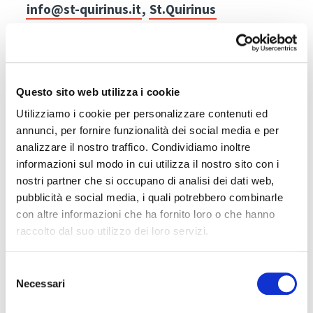
info@st-quirinus.it
,
St.Quirinus
Questo sito web utilizza i cookie
Utilizziamo i cookie per personalizzare contenuti ed
annunci, per fornire funzionalità dei social media e per
analizzare il nostro traffico. Condividiamo inoltre
DE
informazioni sul modo in cui utilizza il nostro sito con i
nostri partner che si occupano di analisi dei dati web,
pubblicità e social media, i quali potrebbero combinarle
con altre informazioni che ha fornito loro o che hanno
raccolto dal suo utilizzo dei loro servizi.
Selezione
Necessari
del
IT
consenso