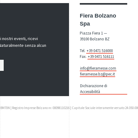
Fiera Bolzano
Spa
Piazza Fiera 1 —
nostri eventi, ricevi
39100 Bolzano BZ
! Naturalmente senza alcun
Tel.
+39 0471 516000
Fax.
+39 0471 516111
info@fieramesse.com
fieramesse.bz@pec.it
Dichiarazione di
Accessibilità
UBM70N | Registro Imprese Bolzano nr. 00098110216 | Capitale Sociale interamente versato 24.050.00