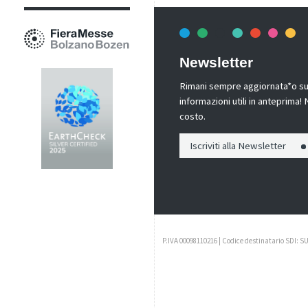
Newsletter
Rimani sempre aggiornata*o sui 
informazioni utili in anteprima
costo.
Iscriviti alla Newsletter
P.IVA 00098110216 | Codice destinatario SDI: S