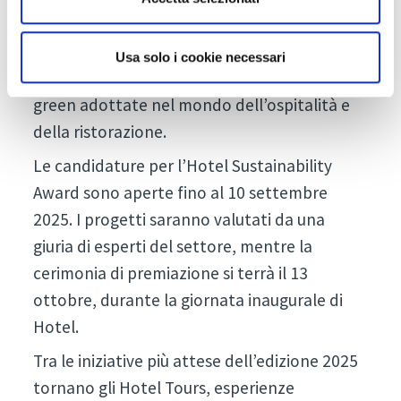
esclusivamente ai visitatori, e quindi agli
operatori del settore turistico, con
Usa solo i cookie necessari
l’obiettivo di premiare le migliori pratiche
green adottate nel mondo dell’ospitalità e
della ristorazione.
Le candidature per l’Hotel Sustainability
Award sono aperte fino al 10 settembre
2025. I progetti saranno valutati da una
giuria di esperti del settore, mentre la
cerimonia di premiazione si terrà il 13
ottobre, durante la giornata inaugurale di
Hotel.
Tra le iniziative più attese dell’edizione 2025
tornano gli Hotel Tours, esperienze