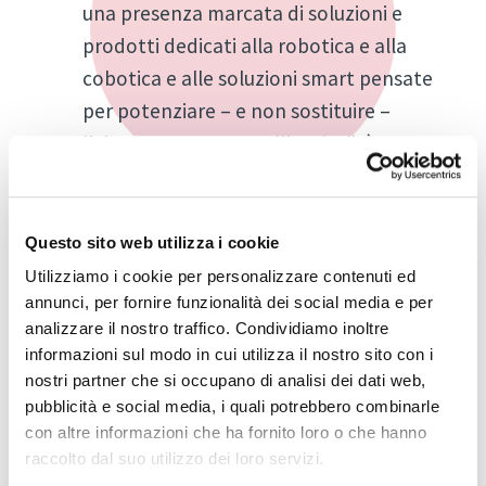
una presenza marcata di soluzioni e
prodotti dedicati alla robotica e alla
cobotica e alle soluzioni smart pensate
per potenziare – e non sostituire –
l'elemento umano nell'ospitalità.
Food & Drink
Sempre più realtà ricettive scelgono
Questo sito web utilizza i cookie
alimenti biologici, filiere tracciabili,
Utilizziamo i cookie per personalizzare contenuti ed
ingredienti stagionali e locali. Questa
annunci, per fornire funzionalità dei social media e per
categoria punta a valorizzare i prodotti
analizzare il nostro traffico. Condividiamo inoltre
etici e sostenibili, promuovendo un
informazioni sul modo in cui utilizza il nostro sito con i
nostri partner che si occupano di analisi dei dati web,
approccio gastronomico che coniuga
pubblicità e social media, i quali potrebbero combinarle
benessere individuale e rispetto per
con altre informazioni che ha fornito loro o che hanno
l'ecosistema.
raccolto dal suo utilizzo dei loro servizi.