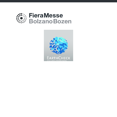
Fiera Bolzano Spa
Piazza Fiera 1 —
39100 Bolzano BZ
Tel.
+39 0471 516000