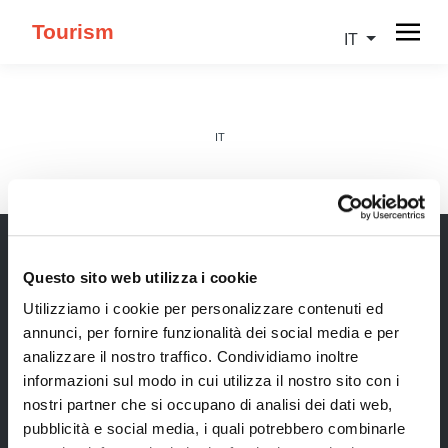
Tourism
IT
IT
Questo sito web utilizza i cookie
Newsletter
Utilizziamo i cookie per personalizzare contenuti ed
annunci, per fornire funzionalità dei social media e per
Rimani sempre aggiornata*o sui nostri eventi, ricevi
analizzare il nostro traffico. Condividiamo inoltre
informazioni utili in anteprima! Naturalmente senza
informazioni sul modo in cui utilizza il nostro sito con i
alcun costo.
nostri partner che si occupano di analisi dei dati web,
pubblicità e social media, i quali potrebbero combinarle
Iscriviti alla Newsletter