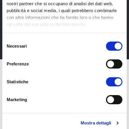
nostri partner che si occupano di analisi dei dati web,
Newsletter
pubblicità e social media, i quali potrebbero combinarle
Rimani sempre aggiornata*o sui nostri eventi, ricevi
con altre informazioni che ha fornito loro o che hanno
informazioni utili in anteprima! Naturalmente senza
raccolto dal suo utilizzo dei loro servizi.
alcun costo.
Selezione
Iscriviti alla Newsletter
Necessari
del
consenso
Preferenze
Statistiche
Marketing
Mostra dettagli