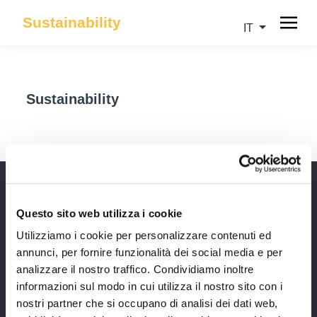
Sustainability
IT
Sustainability
Questo sito web utilizza i cookie
Newsletter
Utilizziamo i cookie per personalizzare contenuti ed
Rimani sempre aggiornata*o sui nostri eventi, ricevi
annunci, per fornire funzionalità dei social media e per
informazioni utili in anteprima! Naturalmente senza
analizzare il nostro traffico. Condividiamo inoltre
alcun costo.
informazioni sul modo in cui utilizza il nostro sito con i
nostri partner che si occupano di analisi dei dati web,
Iscriviti alla Newsletter