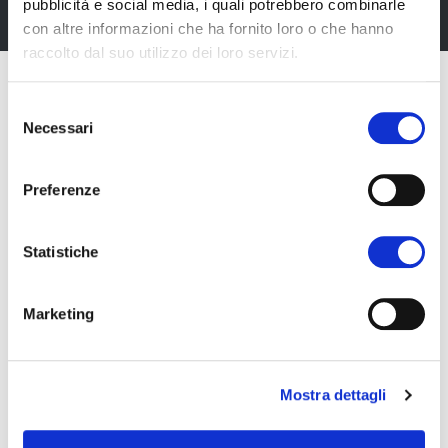
pubblicità e social media, i quali potrebbero combinarle
con altre informazioni che ha fornito loro o che hanno
raccolto dal suo utilizzo dei loro servizi.
Selezione
Necessari
del
consenso
Preferenze
Statistiche
Marketing
Fiera Bolzano Spa
Mostra dettagli
Piazza Fiera 1 —
39100 Bolzano BZ