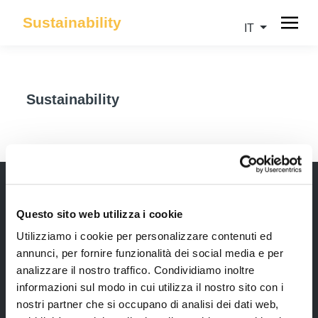
Sustainability
IT
Sustainability
Questo sito web utilizza i cookie
Newsletter
Utilizziamo i cookie per personalizzare contenuti ed
Rimani sempre aggiornata*o sui nostri eventi, ricevi
annunci, per fornire funzionalità dei social media e per
informazioni utili in anteprima! Naturalmente senza
analizzare il nostro traffico. Condividiamo inoltre
alcun costo.
informazioni sul modo in cui utilizza il nostro sito con i
nostri partner che si occupano di analisi dei dati web,
Iscriviti alla Newsletter