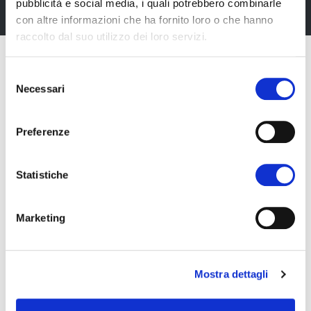
pubblicità e social media, i quali potrebbero combinarle
con altre informazioni che ha fornito loro o che hanno
raccolto dal suo utilizzo dei loro servizi.
Selezione
Necessari
del
consenso
Preferenze
Statistiche
Marketing
Fiera Bolzano Spa
Mostra dettagli
Piazza Fiera 1 —
39100 Bolzano BZ