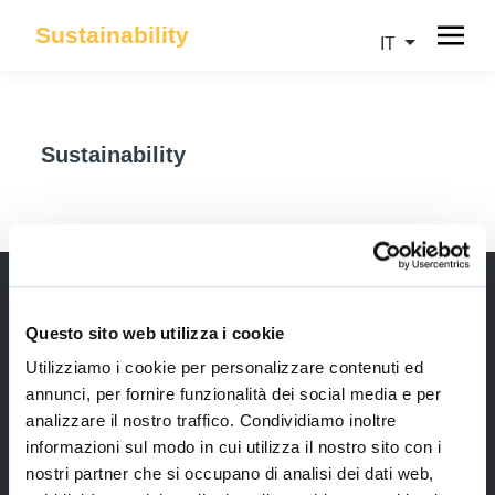
Sustainability
IT
Sustainability
Questo sito web utilizza i cookie
Newsletter
Utilizziamo i cookie per personalizzare contenuti ed
Rimani sempre aggiornata*o sui nostri eventi, ricevi
annunci, per fornire funzionalità dei social media e per
informazioni utili in anteprima! Naturalmente senza
analizzare il nostro traffico. Condividiamo inoltre
alcun costo.
informazioni sul modo in cui utilizza il nostro sito con i
nostri partner che si occupano di analisi dei dati web,
Iscriviti alla Newsletter