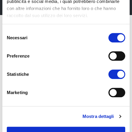
pubblicità e social media, i quali potrebbero combinarle
con altre informazioni che ha fornito loro o che hanno
raccolto dal suo utilizzo dei loro servizi.
Selezione
Necessari
del
consenso
Preferenze
Statistiche
Marketing
Fiera Bolzano Spa
Mostra dettagli
Piazza Fiera 1 —
39100 Bolzano BZ