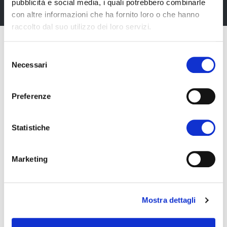
pubblicità e social media, i quali potrebbero combinarle
con altre informazioni che ha fornito loro o che hanno
raccolto dal suo utilizzo dei loro servizi.
Selezione
Necessari
del
consenso
Preferenze
Statistiche
Marketing
Fiera Bolzano Spa
Mostra dettagli
Piazza Fiera 1 —
39100 Bolzano BZ