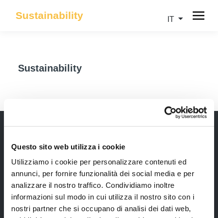
Sustainability
IT
Sustainability
Questo sito web utilizza i cookie
Newsletter
Utilizziamo i cookie per personalizzare contenuti ed
Rimani sempre aggiornata*o sui nostri eventi, ricevi
annunci, per fornire funzionalità dei social media e per
informazioni utili in anteprima! Naturalmente senza
analizzare il nostro traffico. Condividiamo inoltre
alcun costo.
informazioni sul modo in cui utilizza il nostro sito con i
nostri partner che si occupano di analisi dei dati web,
Iscriviti alla Newsletter