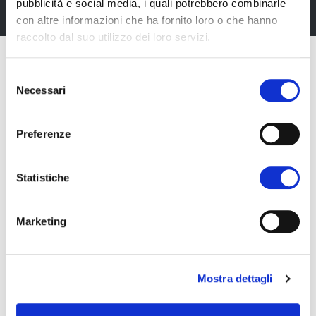
pubblicità e social media, i quali potrebbero combinarle
con altre informazioni che ha fornito loro o che hanno
raccolto dal suo utilizzo dei loro servizi.
Selezione
Necessari
del
consenso
Preferenze
Statistiche
Marketing
Fiera Bolzano Spa
Mostra dettagli
Piazza Fiera 1 —
39100 Bolzano BZ