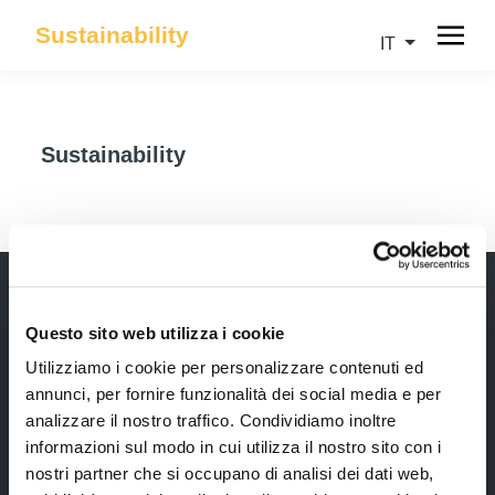
Sustainability
IT
Sustainability
Questo sito web utilizza i cookie
Newsletter
Utilizziamo i cookie per personalizzare contenuti ed
Rimani sempre aggiornata*o sui nostri eventi, ricevi
annunci, per fornire funzionalità dei social media e per
informazioni utili in anteprima! Naturalmente senza
analizzare il nostro traffico. Condividiamo inoltre
alcun costo.
informazioni sul modo in cui utilizza il nostro sito con i
nostri partner che si occupano di analisi dei dati web,
Iscriviti alla Newsletter