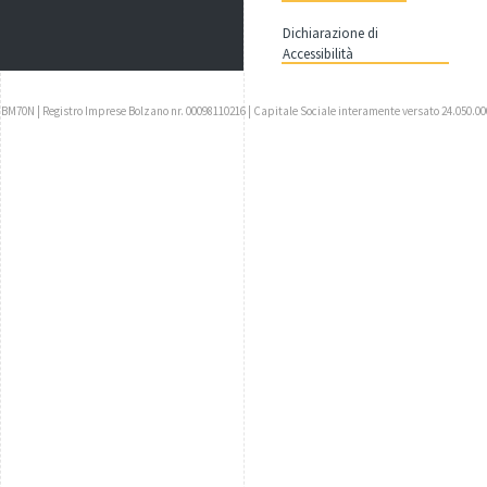
Dichiarazione di
Accessibilità
UBM70N | Registro Imprese Bolzano nr. 00098110216 | Capitale Sociale interamente versato 24.050.00