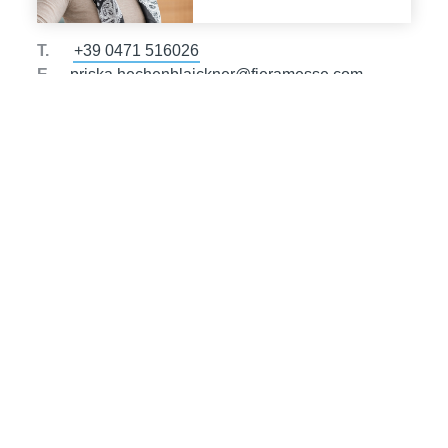
T.
+39 0471 516026
E.
priska.hechenblaickner@fieramesse.com