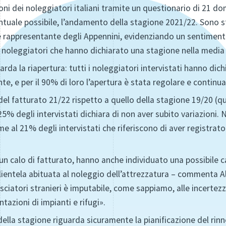
oni dei noleggiatori italiani tramite un questionario di 21 do
ntuale possibile, l’andamento della stagione 2021/22. Sono st
che rappresentante degli Appennini, evidenziando un sentimen
 noleggiatori che hanno dichiarato una stagione nella media 
arda la riapertura: tutti i noleggiatori intervistati hanno dich
nte, e per il 90% di loro l’apertura è stata regolare e continua
del fatturato 21/22 rispetto a quello della stagione 19/20 (qu
25% degli intervistati dichiara di non aver subito variazioni.
me al 21% degli intervistati che riferiscono di aver registrato 
n calo di fatturato, hanno anche individuato una possibile c
ientela abituata al noleggio dell’attrezzatura – commenta Al
sciatori stranieri è imputabile, come sappiamo, alle incertezze
ntazioni di impianti e rifugi».
 della stagione riguarda sicuramente la pianificazione del rin