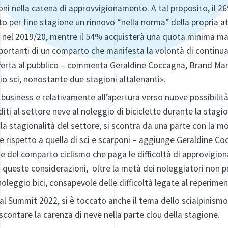
ni nella catena di approvvigionamento. A tal proposito, il 26
 per fine stagione un rinnovo “nella norma” della propria at
nel 2019/20, mentre il 54% acquisterà una quota minima ma s
mportanti di un comparto che manifesta la volontà di continuar
ferta al pubblico – commenta Geraldine Coccagna, Brand Man
gio sci, nonostante due stagioni altalenanti».
 business e relativamente all’apertura verso nuove possibilità, 
iti al settore neve al noleggio di biciclette durante la stagi
la stagionalità del settore, si scontra da una parte con la 
ente rispetto a quella di sci e scarponi – aggiunge Geraldine
uale del comparto ciclismo che paga le difficoltà di approvigi
di queste considerazioni, oltre la metà dei noleggiatori non 
 noleggio bici, consapevole delle difficoltà legate al reperimen
tal Summit 2022, si è toccato anche il tema dello scialpinismo
contare la carenza di neve nella parte clou della stagione.