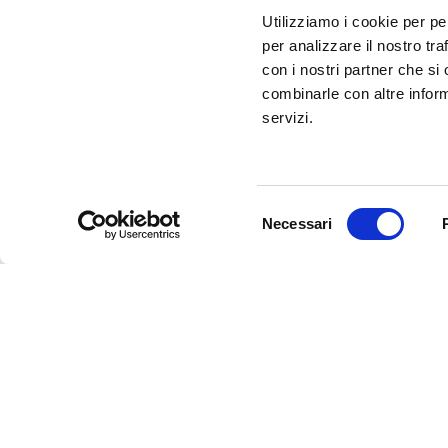
Utilizziamo i cookie per pe
per analizzare il nostro tra
con i nostri partner che si
combinarle con altre inform
servizi.
Selezione
Necessari
del
consenso
Newsletter
Rimani sempre aggiornata*o sui 
informazioni utili in anteprima
costo.
Iscriviti alla Newsletter