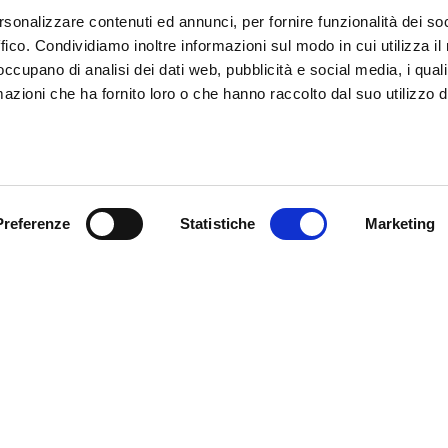
rsonalizzare contenuti ed annunci, per fornire funzionalità dei so
T.
+39 0471 516092
ffico. Condividiamo inoltre informazioni sul modo in cui utilizza il 
E.
manuela.monsorno@fieramesse.com
 occupano di analisi dei dati web, pubblicità e social media, i qual
azioni che ha fornito loro o che hanno raccolto dal suo utilizzo d
IT
Preferenze
Statistiche
Marketing
Fiera Bolzano
Spa
Piazza Fiera 1 —
nostri eventi, ricevi
39100 Bolzano BZ
! Naturalmente senza alcun
Tel.
+39 0471 516000
Fax.
+39 0471 516111
info@fieramesse.com