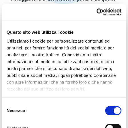
già avviato ed esperto, per arrivare allo ski
rent che vede nelle e-bike un nuovo motore
economico del settore. Un panel di
specialisti approfondirà e chiarirà i punti
Questo sito web utilizza i cookie
aperti per fare chiarezza in vista di una
Utilizziamo i cookie per personalizzare contenuti ed
annunci, per fornire funzionalità dei social media e per
ripresa, annunciata da più parti, per metà
analizzare il nostro traffico. Condividiamo inoltre
estate.
informazioni sul modo in cui utilizza il nostro sito con i
Dalla parte di chi coniuga la vendita con il
nostri partner che si occupano di analisi dei dati web,
pubblicità e social media, i quali potrebbero combinarle
servizio di locazione, Luca Ghiglione di Cube
con altre informazioni che ha fornito loro o che hanno
Finale Ligure Rental Centre + Bike Shop che
raccolto dal suo utilizzo dei loro servizi.
analizzerà il cambiamento del rapporto tra
le due attività in questo ultimo anno e i reali
Selezione
Necessari
parametri economici in gioco. Sul fronte
del
consenso
delle aziende di distribuzione e produzione ci