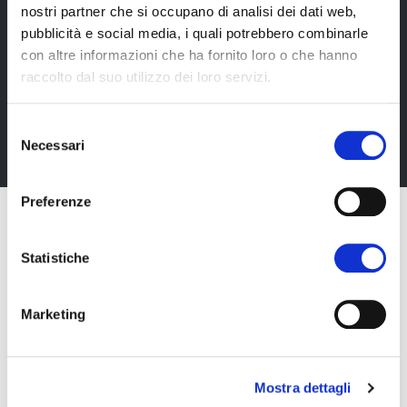
nostri partner che si occupano di analisi dei dati web,
Newsletter
pubblicità e social media, i quali potrebbero combinarle
Rimani sempre aggiornata*o sui nostri eventi, ricevi
con altre informazioni che ha fornito loro o che hanno
informazioni utili in anteprima! Naturalmente senza
raccolto dal suo utilizzo dei loro servizi.
alcun costo.
Selezione
Iscriviti alla Newsletter
Necessari
del
consenso
Preferenze
Statistiche
Marketing
Mostra dettagli