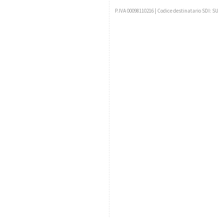
P.IVA 00098110216 | Codice destinatario SDI: S